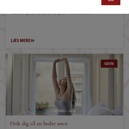
Godnathistorier hører nok ikke til i nærværende magasin. Og så
måske alligevel. I 2020 blev jeg som ”urte-mand”…
LÆS MERE
SØVN
NATURLI – 2021
Drik dig til en bedre søvn