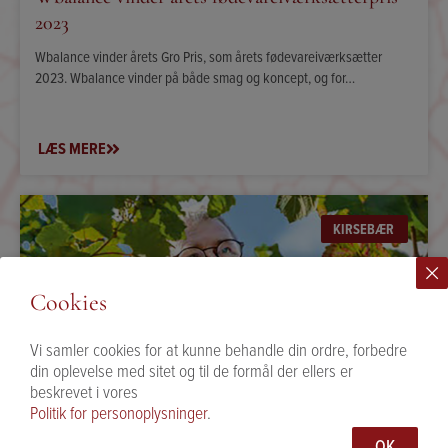
2023
Wbalance vinder årets Gro Pris, som årets fødevareiværksætter
2023. Wbalance vinder på både smag og koncept, og for…
LÆS MERE
KIRSEBÆR
Cookies
Vi samler cookies for at kunne behandle din ordre, forbedre
din oplevelse med sitet og til de formål der ellers er
beskrevet i vores
MAD & MENNESKER – 2021
Politik for personoplysninger
.
Fra forskning til produkt
OK