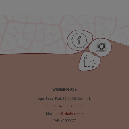
Wbalance ApS
Agro Food Park 13, 8200 Aarhus N
Telefon:
+45 50 70 68 35
Mail:
info@wbalance.dk
CVR: 42823678