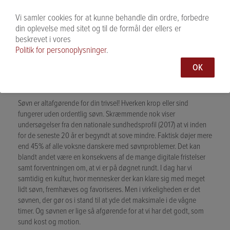
Vi samler cookies for at kunne behandle din ordre, forbedre
din oplevelse med sitet og til de formål der ellers er
beskrevet i vores
Politik for personoplysninger
.
OK
Næsten hver anden voksne dansker har
søvnproblemer
Søvn er altafgørende for din trivsel! Hverken krop eller sind
fungerer uden ordentlig søvn. Skræmmende nok viser
undersøgelser fra den nationale sundhedsprofil (2017) at vi inden
for de seneste 20 år er begyndt at sove mindre. Faktisk døjer mere
end 45% af alle voksne danskere med søvnproblemer. Det kan
blandt andet være en konsekvens af de mange digitale fristelser
samt forventningen om, at vi er på døgnet rundt. I dag har vi
samtidig en kultur, hvor mennesker der kan klare sig med meget
lidt søvn, fremhæves og favoriseres. Men i virkeligheden er det
søvnen, der gør os i stand til at yde det maksimale i de vågne
timer. Og søvnen er lige så afgørende for at vi har det godt, som
sund kost og motion.