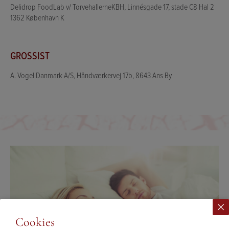
Delidrop FoodLab v/ TorvehallerneKBH, Linnésgade 17, stade C8 Hal 2
1362 København K
GROSSIST
A. Vogel Danmark A/S, Håndværkervej 17b, 8643 Ans By
Cookies