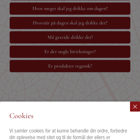
Hvor meget skal jeg drikke om dagen?
Hvornår på dagen skal jeg drikke det?
Må gravide drikke det?
Er der nogle bivirkninger?
Er produktet vegansk?
Cookies
Vi samler cookies for at kunne behandle din ordre, forbedre
din oplevelse med sitet og til de formål der ellers er