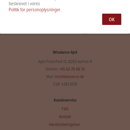
beskrevet i vores
Politik for personoplysninger
.
OK
Wbalance ApS
Agro Food Park 13, 8200 Aarhus N
Telefon:
+45 50 70 68 35
Mail:
info@wbalance.dk
CVR: 42823678
Kundeservice
FAQ
Kontakt
Handelsbetingelser