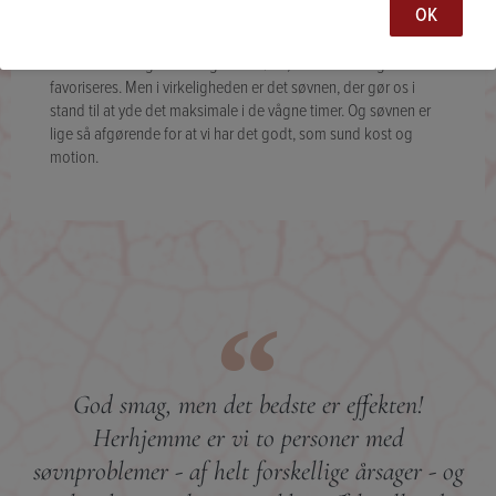
OK
de mange digitale fristelser samt forventningen om, at vi er på
døgnet rundt. I dag har vi samtidig en kultur, hvor mennesker
der kan klare sig med meget lidt søvn, fremhæves og
favoriseres. Men i virkeligheden er det søvnen, der gør os i
stand til at yde det maksimale i de vågne timer. Og søvnen er
lige så afgørende for at vi har det godt, som sund kost og
motion.
God smag, men det bedste er effekten!
Herhjemme er vi to personer med
søvnproblemer - af helt forskellige årsager - og