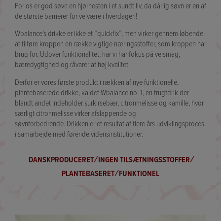
For os er god søvn en hjørnesten i et sundt liv, da dårlig søvn er en af
de største barrierer for velvære i hverdagen!
Wbalance’s drikke er ikke et ”quickfix”, men virker gennem løbende
at tilføre kroppen en række vigtige næringsstoffer, som kroppen har
brug for. Udover funktionalitet, har vi har fokus på velsmag,
bæredygtighed og råvarer af høj kvalitet.
Derfor er vores første produkt i rækken af nye funktionelle,
plantebaserede drikke, kaldet Wbalance no. 1, en frugtdrik der
blandt andet indeholder surkirsebær, citronmelisse og kamille, hvor
særligt citronmelisse virker afslappende og
søvnforbedrende. Drikken er et resultat af flere års udviklingsproces
i samarbejde med førende vidensinstitutioner.
DANSKPRODUCERET ∕ INGEN TILSÆTNINGSSTOFFER ∕
PLANTEBASERET ∕ FUNKTIONEL