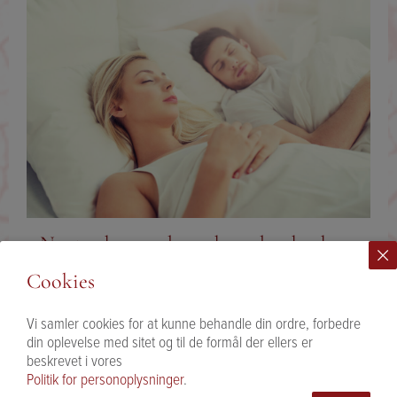
Næsten hver anden voksne dansker har
søvnproblemer
Cookies
Søvn er altafgørende for din trivsel! Hverken krop eller sind
fungerer uden ordentlig søvn. Skræmmende nok viser
Vi samler cookies for at kunne behandle din ordre, forbedre
undersøgelser fra den nationale sundhedsprofil (2017) at vi
din oplevelse med sitet og til de formål der ellers er
inden for de seneste 20 år er begyndt at sove mindre. Faktisk
beskrevet i vores
døjer mere end 45% af alle voksne danskere med
Politik for personoplysninger
.
søvnproblemer. Det kan blandt andet være en konsekvens af